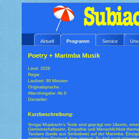
Aktuell
Programm
Service
Uns
Poetry + Marimba Musik
Land: 2026
Regie:
Laufzeit: 90 Minuten
Originalsprache:
Altersfreigabe: Ab 0
Darsteller:
Kurzbeschreibung:
Vongai Mujakachi‘s Texte sind geprägt von Ubuntu, einer
Gemeinschaftssinn, Empathie und Menschlichkeit thematis
Tandare (beide aus Simbabwe) auf der Marimba. Einzi
poetischen Eindruck ihrer Heimat. Es darf auch mitgetan