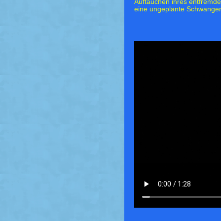
Auftauchen ihres entfremde
eine ungeplante Schwangers