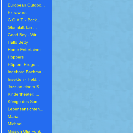
European Outdoo...
Extrawurst
G.O.A.T. - Bock...
Glennkill: Ein ...
Good Boy - Wir ...
Hallo Betty
Home Entertainm...
Hoppers
Hüpfen, Fliege...
Ingeborg Bachma...
Insekten - Held...
Jazz an einem S...
Kindertheater: ...
Könige des Som...
Lebensansichten...
Maria
Michael
Mission Ulja Funk