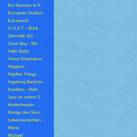
Ein Sommer in P...
European Outdoo...
Extrawurst
G.O.A.T. - Bock...
Glennkill: Ein ...
Good Boy - Wir ...
Hallo Betty
Home Entertainm...
Hoppers
Hüpfen, Fliege...
Ingeborg Bachma...
Insekten - Held...
Jazz an einem S...
Kindertheater: ...
Könige des Som...
Lebensansichten...
Maria
Michael