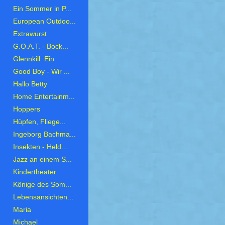
Ein Sommer in P...
European Outdoo...
Extrawurst
G.O.A.T. - Bock...
Glennkill: Ein ...
Good Boy - Wir ...
Hallo Betty
Home Entertainm...
Hoppers
Hüpfen, Fliege...
Ingeborg Bachma...
Insekten - Held...
Jazz an einem S...
Kindertheater: ...
Könige des Som...
Lebensansichten...
Maria
Michael