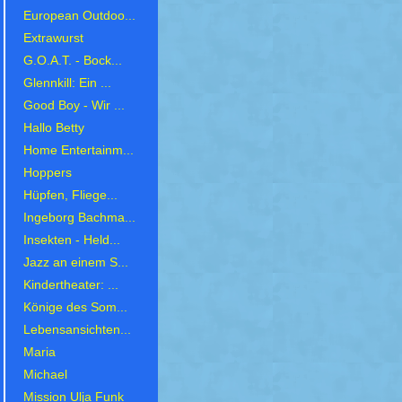
European Outdoo...
Extrawurst
G.O.A.T. - Bock...
Glennkill: Ein ...
Good Boy - Wir ...
Hallo Betty
Home Entertainm...
Hoppers
Hüpfen, Fliege...
Ingeborg Bachma...
Insekten - Held...
Jazz an einem S...
Kindertheater: ...
Könige des Som...
Lebensansichten...
Maria
Michael
Mission Ulja Funk