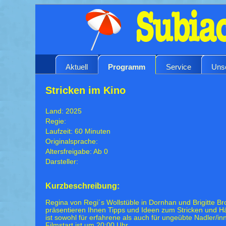
Aktuell
Programm
Service
Uns
Stricken im Kino
Land: 2025
Regie:
Laufzeit: 60 Minuten
Originalsprache:
Altersfreigabe: Ab 0
Darsteller:
Kurzbeschreibung:
Regina von Regi´s Wollstüble in Dornhan und Brigitte
präsentieren Ihnen Tipps und Ideen zum Stricken und Hä
ist sowohl für erfahrene als auch für ungeübte Nadler/in
Filmstart ist um 20:00 Uhr.