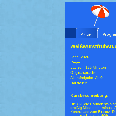
Aktuell
Progr
Weißwurstfrühstüc
Land: 2026
Regie:
Laufzeit: 120 Minuten
Originalsprache:
Altersfreigabe: Ab 0
Darsteller:
Kurzbeschreibung:
Die Ukulele Harmonists sin
dreißig Mitspieler umfasst.
Kontrabass zum Einsatz. Da
Landesschau des SWR zu seh