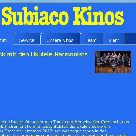
amm
Service
Unsere Kinos
Team
Mehr
k mit den Ukulele-Harmonists
d ein Ukulele-Orchester aus Tumlingen-Hörschweiler-Cresbach, das
 Als Instrument kommt ausschließlich die Ukulele sowie ein
s Orchester entstand 2013 und war sogar schon in der
en. Das Repertoire des Orchesters ist breit gefächert und reicht