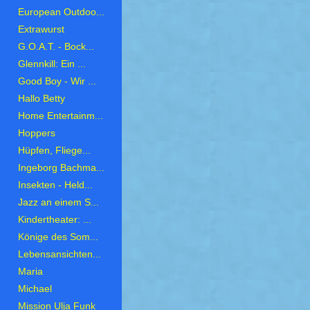
European Outdoo...
Extrawurst
G.O.A.T. - Bock...
Glennkill: Ein ...
Good Boy - Wir ...
Hallo Betty
Home Entertainm...
Hoppers
Hüpfen, Fliege...
Ingeborg Bachma...
Insekten - Held...
Jazz an einem S...
Kindertheater: ...
Könige des Som...
Lebensansichten...
Maria
Michael
Mission Ulja Funk