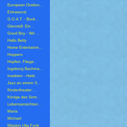
European Outdoo...
Extrawurst
G.O.A.T. - Bock...
Glennkill: Ein ...
Good Boy - Wir ...
Hallo Betty
Home Entertainm...
Hoppers
Hüpfen, Fliege...
Ingeborg Bachma...
Insekten - Held...
Jazz an einem S...
Kindertheater: ...
Könige des Som...
Lebensansichten...
Maria
Michael
Mission Ulja Funk