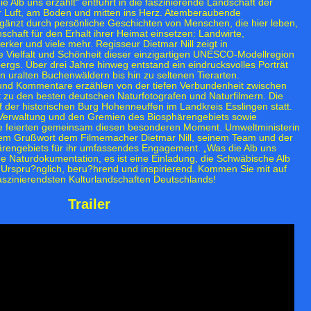
 Alb uns erzählt“ entführt in die faszinierende Landschaft der
r Luft, am Boden und mitten ins Herz. Atemberaubende
änzt durch persönliche Geschichten von Menschen, die hier leben,
schaft für den Erhalt ihrer Heimat einsetzen: Landwirte,
ker und viele mehr. Regisseur Dietmar Nill zeigt in
e Vielfalt und Schönheit dieser einzigartigen UNESCO-Modellregion
gs. Über drei Jahre hinweg entstand ein eindrucksvolles Porträt
 uralten Buchenwäldern bis hin zu seltenen Tierarten.
 und Kommentare erzählen von der tiefen Verbundenheit zwischen
t zu den besten deutschen Naturfotografen und Naturfilmern. Die
 der historischen Burg Hohenneuffen im Landkreis Esslingen statt.
 Verwaltung und den Gremien des Biosphärengebiets sowie
re feierten gemeinsam diesen besonderen Moment. Umweltministerin
hrem Grußwort dem Filmemacher Dietmar Nill, seinem Team und der
ärengebiets für ihr umfassendes Engagement. „Was die Alb uns
eine Naturdokumentation, es ist eine Einladung, die Schwäbische Alb
Urspru?nglich, beru?hrend und inspirierend. Kommen Sie mit auf
aszinierendsten Kulturlandschaften Deutschlands!
Trailer