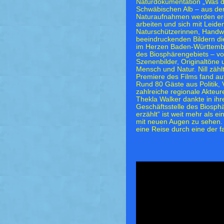
Naturdokumentation „Was die
Schwäbischen Alb – aus de
Naturaufnahmen werden erg
arbeiten und sich mit Leiden
Naturschützerinnen, Handwer
beeindruckenden Bildern di
im Herzen Baden-Württember
des Biosphärengebiets – von
Szenenbilder, Originaltöne
Mensch und Natur. Nill zähl
Premiere des Films fand auf
Rund 80 Gäste aus Politik,
zahlreiche regionale Akteu
Thekla Walker dankte in i
Geschäftsstelle des Biosph
erzählt“ ist weit mehr als 
mit neuen Augen zu sehen. 
eine Reise durch eine der f