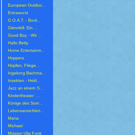
European Outdoo...
Extrawurst
G.O.A.T. - Bock...
Glennkill: Ein ...
Good Boy - Wir ...
Hallo Betty
Home Entertainm...
Hoppers
Hüpfen, Fliege...
Ingeborg Bachma...
Insekten - Held...
Jazz an einem S...
Kindertheater: ...
Könige des Som...
Lebensansichten...
Maria
Michael
Mission Ulja Funk