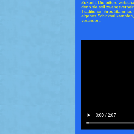
Zukunft. Die bittere wirtscha
denn sie soll zwangsverhei
Traditionen ihres Stammes
eigenes Schicksal kämpfen,
verändert.