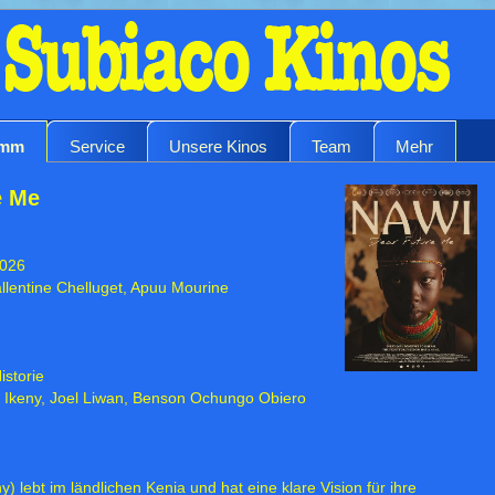
amm
Service
Unsere Kinos
Team
Mehr
e Me
2026
llentine Chelluget, Apuu Mourine
storie
a Ikeny, Joel Liwan, Benson Ochungo Obiero
 lebt im ländlichen Kenia und hat eine klare Vision für ihre