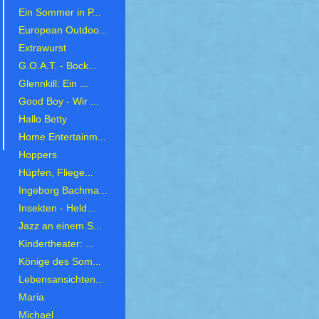
Ein Sommer in P...
European Outdoo...
Extrawurst
G.O.A.T. - Bock...
Glennkill: Ein ...
Good Boy - Wir ...
Hallo Betty
Home Entertainm...
Hoppers
Hüpfen, Fliege...
Ingeborg Bachma...
Insekten - Held...
Jazz an einem S...
Kindertheater: ...
Könige des Som...
Lebensansichten...
Maria
Michael