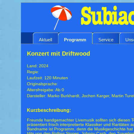
Aktuell
Programm
Service
Uns
Konzert mit Driftwood
Land: 2024
Regie:
Laufzeit: 120 Minuten
Originalsprache:
Altersfreigabe: Ab 0
Darsteller: Marko Burkhardt, Jochen Karger, Martin Ture
Kurzbeschreibung:
Freunde handgemachter Livemusik sollten sich diesen T
präsentiert frisch interpretierte Klassiker und Raritäten
Bandname ist Programm, denn die Musikgeschichte hat 
Hits von den Rolling Stones, Johnny Cash, den Travelin