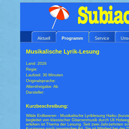
Aktuell
Programm
Service
Uns
Musikalische Lyrik-Lesung
Land: 2026
Regie:
Laufzeit: 30 Minuten
Originalsprache:
Altersfreigabe: Ab
Darsteller:
Kurzbeschreibung:
Wilde Erdbeeren - Musikalische Lyriklesung Haiku (kurze
begleitet von klassischer Gitarrenmusik durch Uli Holw
erleben ist Thema der Lesung. Seit zwei Jahrzehnten sc
Kurzprosa nach japanischer Art. Sie ist Mitglied bei der 