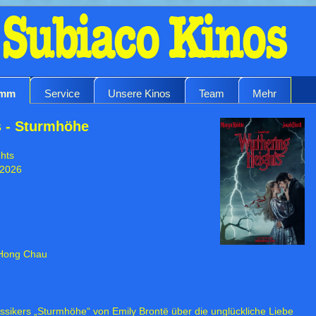
amm
Service
Unsere Kinos
Team
Mehr
s - Sturmhöhe
ghts
 2026
 Hong Chau
assikers „Sturmhöhe“ von Emily Brontë über die unglückliche Liebe