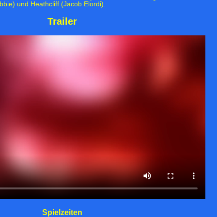
ie) und Heathcliff (Jacob Elordi).
Trailer
Spielzeiten