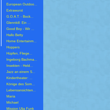
European Outdoo...
Extrawurst
G.O.A.T. - Bock...
Glennkill: Ein ...
Good Boy - Wir ...
Hallo Betty
Home Entertainm...
Hoppers
Hüpfen, Fliege...
Ingeborg Bachma...
Insekten - Held...
Jazz an einem S...
Kindertheater: ...
Könige des Som...
Lebensansichten...
Maria
Michael
Mission Ulja Funk