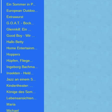
Ein Sommer in P...
European Outdoo...
Extrawurst
G.O.A.T. - Bock...
Glennkill: Ein ...
Good Boy - Wir ...
Hallo Betty
Home Entertainm...
Hoppers
Hüpfen, Fliege...
Ingeborg Bachma...
Insekten - Held...
Jazz an einem S...
Kindertheater: ...
Könige des Som...
Lebensansichten...
Maria
Michael