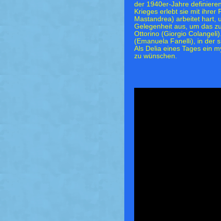
der 1940er-Jahre definiere
Krieges erlebt sie mit ihre
Mastandrea) arbeitet hart, 
Gelegenheit aus, um das zu
Ottorino (Giorgio Colangeli)
(Emanuela Fanelli), in der 
Als Delia eines Tages ein my
zu wünschen.