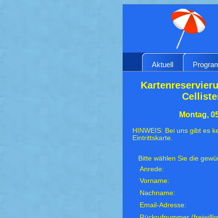
Aktuell
Progr
Kartenreservieru
Cellist
Montag, 05
HINWEIS: Bei uns gibt es ke
Eintrittskarte.
Bitte wählen Sie die gew
Anrede:
Vorname:
Nachname:
Email-Adresse:
Rückrufnummer (freiwillig