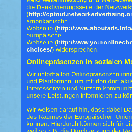
die Deaktivierungsseite der Netzwerkw
(
http://optout.networkadvertising.o
amerikanische
Webseite (
http://www.aboutads.info
europäische
Webseite (
http://www.youronlinech
choices/
) widersprechen.
Onlinepräsenzen in sozialen M
Wir unterhalten Onlinepräsenzen inn
und Plattformen, um mit den dort akt
Interessenten und Nutzern kommunizi
unsere Leistungen informieren zu kö
Wir weisen darauf hin, dass dabei Da
des Raumes der Europäischen Union 
können. Hierdurch können sich für di
weil so z.B. die Durchsetzung der Re