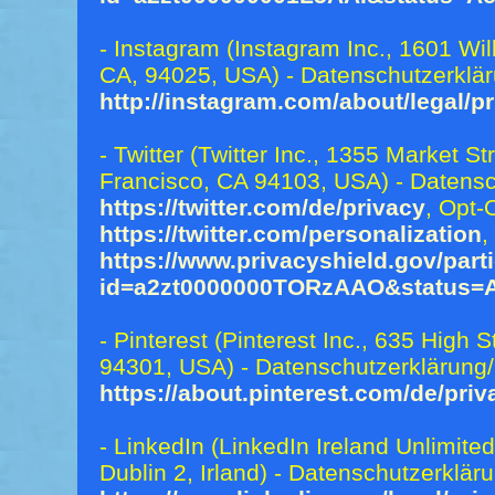
- Instagram (Instagram Inc., 1601 Wi
CA, 94025, USA) - Datenschutzerklär
http://instagram.com/about/legal/pr
- Twitter (Twitter Inc., 1355 Market St
Francisco, CA 94103, USA) - Datensc
https://twitter.com/de/privacy
, Opt-
https://twitter.com/personalization
,
https://www.privacyshield.gov/part
id=a2zt0000000TORzAAO&status=A
- Pinterest (Pinterest Inc., 635 High S
94301, USA) - Datenschutzerklärung/
https://about.pinterest.com/de/priv
- LinkedIn (LinkedIn Ireland Unlimit
Dublin 2, Irland) - Datenschutzerklär