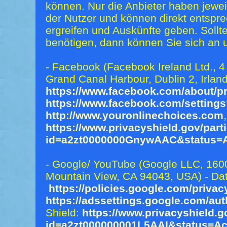
können. Nur die Anbieter haben jeweil
der Nutzer und können direkt ents
ergreifen und Auskünfte geben. Sollt
benötigen, dann können Sie sich an
- Facebook (Facebook Ireland Ltd., 
Grand Canal Harbour, Dublin 2, Irlan
https://www.facebook.com/about/pr
https://www.facebook.com/setting
http://www.youronlinechoices.com
https://www.privacyshield.gov/part
id=a2zt0000000GnywAAC&status=A
- Google/ YouTube (Google LLC, 160
Mountain View, CA 94043, USA) - Da
https://policies.google.com/privac
https://adssettings.google.com/aut
Shield:
https://www.privacyshield.g
id=a2zt000000001L5AAI&status=Ac