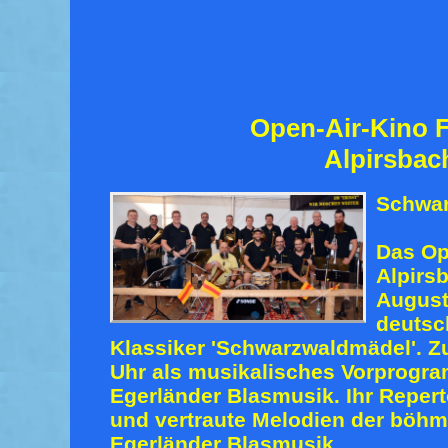
Open-Air-Kino F
Alpirsbac
Schwa
Das Op
Alpirs
August
deutsc
Klassiker 'Schwarzwaldmädel'. Zu
Uhr als musikalisches Vorprogr
Egerländer Blasmusik. Ihr Repert
und vertraute Melodien der böh
Egerländer Blasmusik.