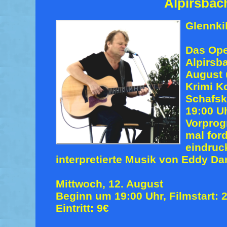
Alpirsbac
Glennkil
Das Ope
Alpirsb
August 
Krimi K
Schafskr
19:00 U
Vorprog
mal for
eindruc
interpretierte Musik von Eddy Da
Mittwoch, 12. August
Beginn um 19:00 Uhr, Filmstart: 
Eintritt: 9€