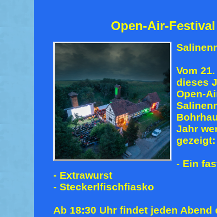
Open-Air-Festival
Saline
Vom 21. 
dieses J
Open-Ai
Salinen
Bohrhaus
Jahr we
gezeigt:
- Ein fa
- Extrawurst
- Steckerlfischfiasko
Ab 18:30 Uhr findet jeden Abend