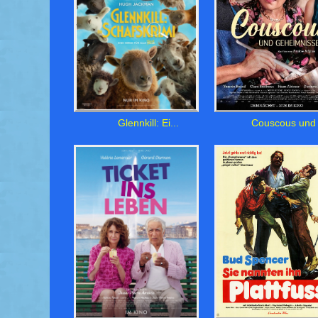
Glennkill: Ei...
Couscous und .